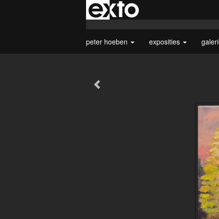
peter hoeben
exposities
galer