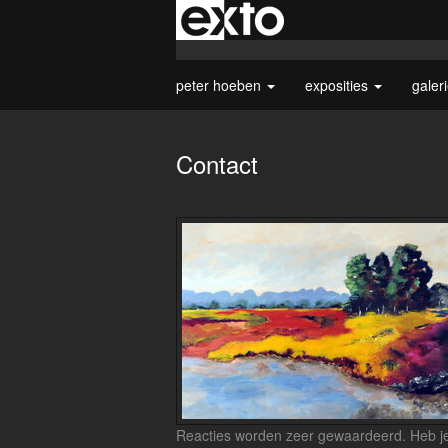
peter hoeben
exposities
galer
Contact
Reacties worden zeer gewaardeerd. Heb je 