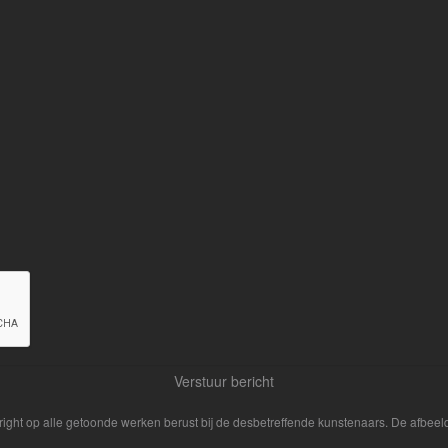
yright op alle getoonde werken berust bij de desbetreffende kunstenaars. De afbe