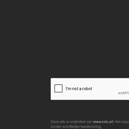
Deze site is onderdeel van
www.exto.art
. Het cop
zonder schriftelijke toestemming.