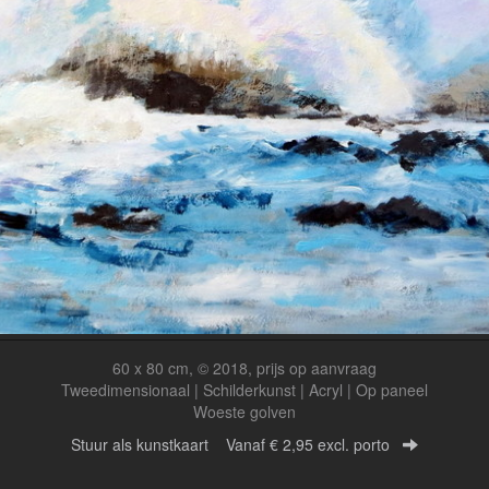
60 x 80 cm, © 2018, prijs op aanvraag
Tweedimensionaal | Schilderkunst | Acryl | Op paneel
Woeste golven
Stuur als kunstkaart
Vanaf € 2,95 excl. porto