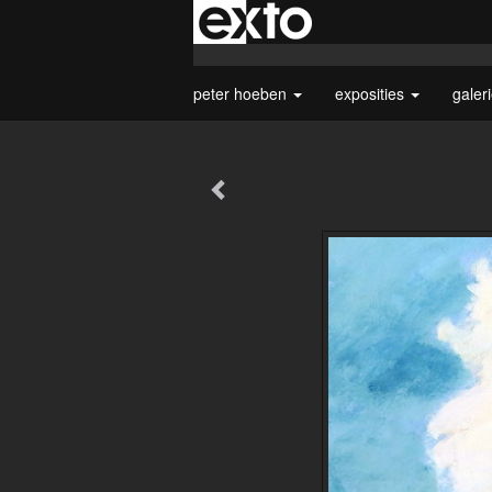
peter hoeben
exposities
galer